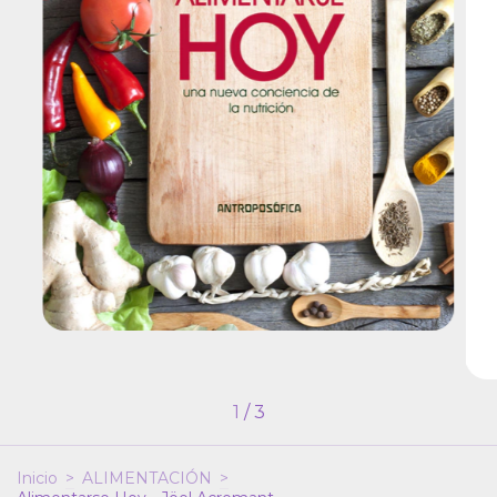
1
/
3
Inicio
>
ALIMENTACIÓN
>