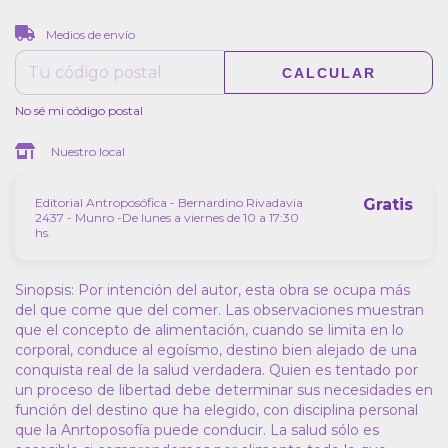
CAMBIAR CP
Entregas para el CP:
Medios de envío
CALCULAR
No sé mi código postal
Nuestro local
Editorial Antroposófica - Bernardino Rivadavia
Gratis
2437 - Munro -De lunes a viernes de 10 a 17:30
hs.
Sinopsis: Por intención del autor, esta obra se ocupa más
del que come que del comer. Las observaciones muestran
que el concepto de alimentación, cuando se limita en lo
corporal, conduce al egoísmo, destino bien alejado de una
conquista real de la salud verdadera. Quien es tentado por
un proceso de libertad debe determinar sus necesidades en
función del destino que ha elegido, con disciplina personal
que la Anrtoposofía puede conducir. La salud sólo es