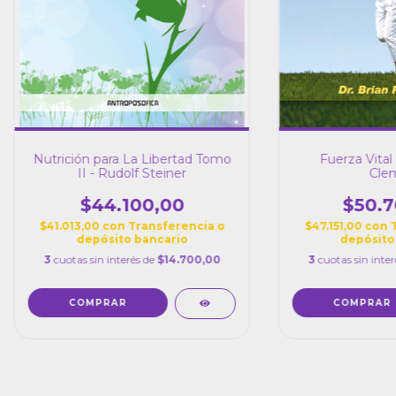
Nutrición para La Libertad Tomo
Fuerza Vital 
II - Rudolf Steiner
Cle
$44.100,00
$50.7
$41.013,00
con
Transferencia o
$47.151,00
con
depósito bancario
depósito
3
cuotas sin interés de
$14.700,00
3
cuotas sin inte