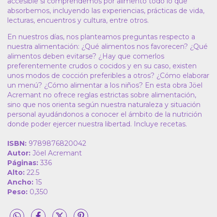
accesible si comprendemos por alimento todo lo que
absorbemos, incluyendo las experiencias, prácticas de vida,
lecturas, encuentros y cultura, entre otros.
En nuestros días, nos planteamos preguntas respecto a
nuestra alimentación: ¿Qué alimentos nos favorecen? ¿Qué
alimentos deben evitarse? ¿Hay que comerlos
preferentemente crudos o cocidos y en su caso, existen
unos modos de cocción preferibles a otros? ¿Cómo elaborar
un menú? ¿Cómo alimentar a los niños? En esta obra Jöel
Acremant no ofrece reglas estrictas sobre alimentación,
sino que nos orienta según nuestra naturaleza y situación
personal ayudándonos a conocer el ámbito de la nutrición
donde poder ejercer nuestra libertad. Incluye recetas.
ISBN:
9789876820042
Autor:
Jöel Acremant
Páginas:
336
Alto:
22.5
Ancho:
15
Peso:
0,350