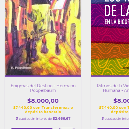
Ritmos de la Vid
Enigmas del Destino - Hermann
Humana - An
Poppelbaum
$8.0
$8.000,00
$7.440,00
con
$7.440,00
con
Transferencia o
depósito
depósito bancario
3
cuotas sin inte
3
cuotas sin interés de
$2.666,67