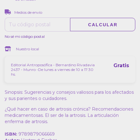
CAMBIAR CP
Entregas para el CP:
Medios de envío
CALCULAR
No sé mi código postal
Nuestro local
Editorial Antroposófica - Bernardino Rivadavia
Gratis
2437 - Munro -De lunes a viernes de 10 a 17:30
hs.
Sinopsis: Sugerencias y consejos valiosos para los afectados
y sus parientes o cuidadores.
¿Qué hacer en caso de artrosis crónica? Recomendaciones
medicamentosas. El ser de la artrosis. La articulación
enferma de artrosis.
ISBN:
9789879066669