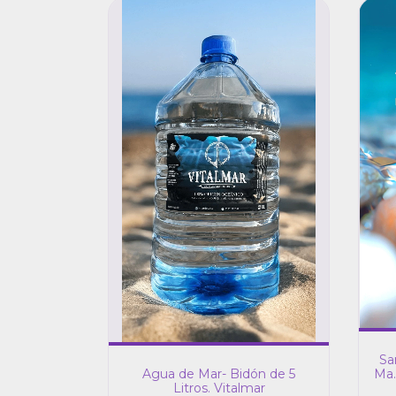
Sa
Ma. 
Agua de Mar- Bidón de 5
Al
Litros. Vitalmar