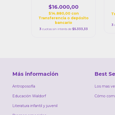
$16.000,00
$14.880,00
con
T
Transferencia o depósito
bancario
3
3
cuotas sin interés de
$5.333,33
Más información
Best Se
Antroposofía
Los mas ve
Educación Waldorf
Cómo comp
Literatura infantil y juvenil