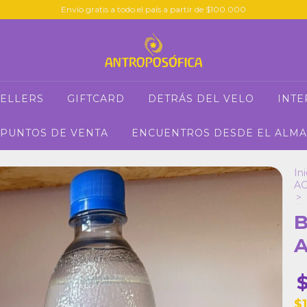
Envío gratis a todo el país a partir de $100.000
SELLERS
GIFTCARD
DETRÁS DEL VELO
INTE
PUNTOS DE VENTA
ENCUENTROS DESDE EL ALMA
Ini
A
>
B
A
$