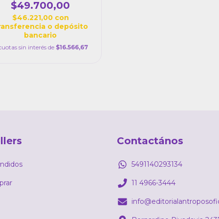
Mariano Arnal.
$49.700,00
$46.221,00
con
ransferencia o depósito
bancario
cuotas sin interés de
$16.566,67
llers
Contactános
ndidos
5491140293134
rar
11 4966-3444
info@editorialantroposof