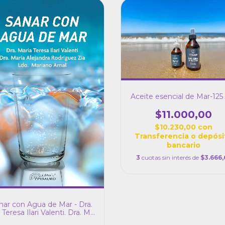
Aceite esencial de Mar-12
$11.000,00
$10.230,00
con
Transferencia o depósi
bancario
3
cuotas sin interés de
$3.666,
nar con Agua de Mar - Dra.
Teresa Ilari Valenti. Dra. Ma.
ejandra Rodriguez Zia Ldo.