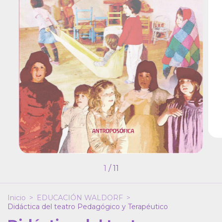
1
/
11
Inicio
>
EDUCACIÓN WALDORF
>
Didáctica del teatro Pedagógico y Terapéutico