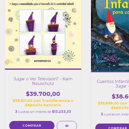
Jugar o Ver Televisión? - Karin
Cuentos Infantil
Neuschütz
Jugar -
$39.700,00
$38.6
$36.921,00
con
Transferencia o
$35.898,00
con
depósito bancario
depósito
3
cuotas sin interés de
$13.233,33
3
cuotas sin inte