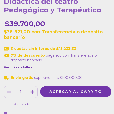
Didáctica del teatro
Pedagógico y Terapéutico
$39.700,00
$36.921,00
con
Transferencia o depósito
bancario
3
cuotas sin interés de
$13.233,33
7% de descuento
pagando con Transferencia o
depósito bancario
Ver más detalles
Envío gratis
superando los
$100.000,00
64
en stock
CAMBIAR CP
Entregas para el CP: