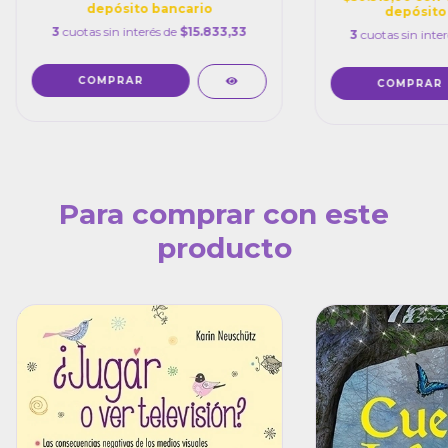
depósito bancario
depósito
3
cuotas sin interés de
$15.833,33
3
cuotas sin inte
Para comprar con este
producto