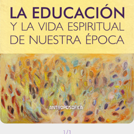
1
/
1