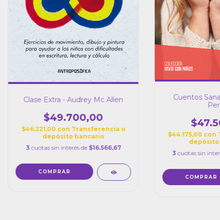
Cuentos Sana
Clase Extra - Audrey Mc Allen
Per
$49.700,00
$47.5
$46.221,00
con
Transferencia o
$44.175,00
con
depósito bancario
depósito
3
cuotas sin interés de
$16.566,67
3
cuotas sin inte