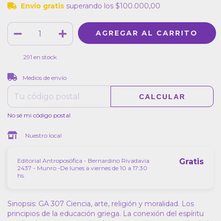
Envío gratis
superando los
$100.000,00
291
en stock
CAMBIAR CP
Entregas para el CP:
Medios de envío
CALCULAR
No sé mi código postal
Nuestro local
Editorial Antroposófica - Bernardino Rivadavia
Gratis
2437 - Munro -De lunes a viernes de 10 a 17:30
hs.
Sinopsis: GA 307 Ciencia, arte, religión y moralidad. Los
principios de la educación griega. La conexión del espíritu