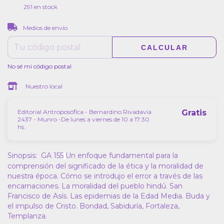
291
en stock
CAMBIAR CP
Entregas para el CP:
Medios de envío
CALCULAR
No sé mi código postal
Nuestro local
Editorial Antroposófica - Bernardino Rivadavia
Gratis
2437 - Munro -De lunes a viernes de 10 a 17:30
hs.
Sinopsis: GA 155
Un enfoque fundamental para la
comprensión del significado de la ética y la moralidad de
nuestra época. Cómo se introdujo el error a través de las
encarnaciones. La moralidad del pueblo hindú. San
Francisco de Asís. Las epidemias de la Edad Media. Buda y
el impulso de Cristo. Bondad, Sabiduría, Fortaleza,
Templanza.