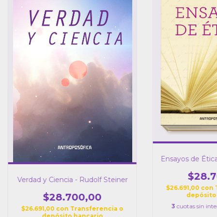
Ensayos de Ética
$28.7
Verdad y Ciencia - Rudolf Steiner
$26.691,00
con
depósito
$28.700,00
3
cuotas sin int
$26.691,00
con
Transferencia o
depósito bancario