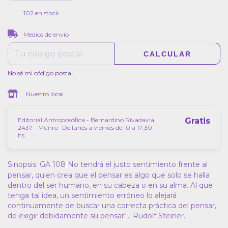
102
en stock
CAMBIAR CP
Entregas para el CP:
Medios de envío
CALCULAR
No sé mi código postal
Nuestro local
Editorial Antroposófica - Bernardino Rivadavia
Gratis
2437 - Munro -De lunes a viernes de 10 a 17:30
hs.
Sinopsis: GA 108
No tendrá el justo sentimiento frente al
pensar, quien crea que el pensar es algo que solo se halla
dentro del ser humano, en su cabeza o en su alma. Al que
tenga tal idea, un sentimiento erróneo lo alejará
continuamente de buscar una correcta práctica del pensar,
de exigir debidamente su pensar"... Rudolf Steiner.