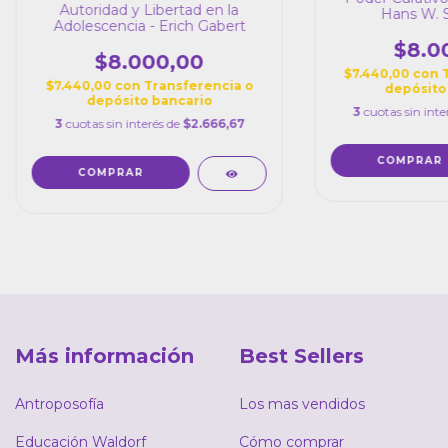
Autoridad y Libertad en la
Hans W. 
Adolescencia - Erich Gabert
$8.0
$8.000,00
$7.440,00
con
$7.440,00
con
Transferencia o
depósito
depósito bancario
3
cuotas sin inte
3
cuotas sin interés de
$2.666,67
Más información
Best Sellers
Antroposofía
Los mas vendidos
Educación Waldorf
Cómo comprar