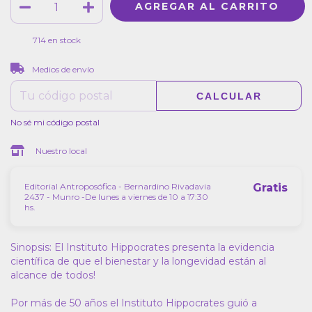
714
en stock
CAMBIAR CP
Entregas para el CP:
Medios de envío
CALCULAR
No sé mi código postal
Nuestro local
Editorial Antroposófica - Bernardino Rivadavia
Gratis
2437 - Munro -De lunes a viernes de 10 a 17:30
hs.
Sinopsis: El Instituto Hippocrates presenta la evidencia
científica de que el bienestar y la longevidad están al
alcance de todos!
Por más de 50 años el Instituto Hippocrates guió a