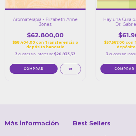
Aromaterapia - Elizabeth Anne
Hay una Cura pa
Jones
Dr. Gabri
$62.800,00
$61.9
$58.404,00
con
Transferencia o
$57.567,00
con
depósito bancario
depósito
3
cuotas sin interés de
$20.933,33
3
cuotas sin inte
Más información
Best Sellers