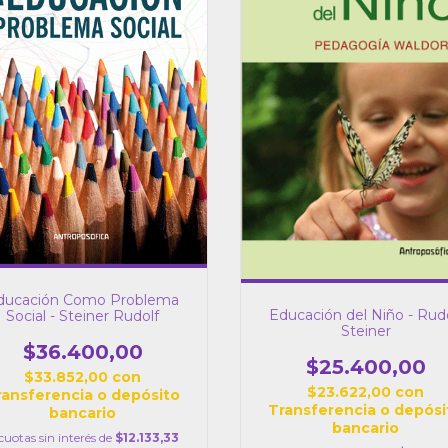
ducación Como Problema
Educación del Niño - Rud
Social - Steiner Rudolf
Steiner
$36.400,00
$25.400,00
$33.852,00
con
$23.622,00
con
ransferencia o depósito
Transferencia o depósi
bancario
bancario
cuotas sin interés de
$12.133,33