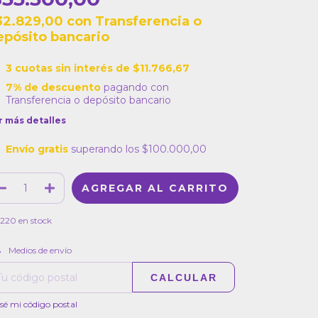
32.829,00
con
Transferencia o
epósito bancario
3
cuotas sin interés de
$11.766,67
7% de descuento
pagando con
Transferencia o depósito bancario
r más detalles
Envío gratis
superando los
$100.000,00
220
en stock
CAMBIAR CP
regas para el CP:
Medios de envío
CALCULAR
sé mi código postal