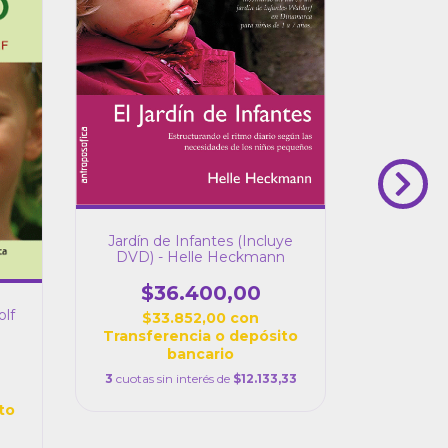
Jardín de Infantes (Incluye
DVD) - Helle Heckmann
$36.400,00
Clase Ext
olf
$33.852,00
con
Transferencia o depósito
$4
bancario
$4
3
cuotas sin interés de
$12.133,33
Transfe
to
3
cuotas si