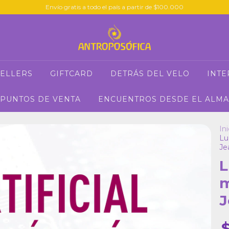
Envío gratis a todo el país a partir de $100.000
SELLERS
GIFTCARD
DETRÁS DEL VELO
INTE
PUNTOS DE VENTA
ENCUENTROS DESDE EL ALMA
Ini
Lu
Je
L
m
J