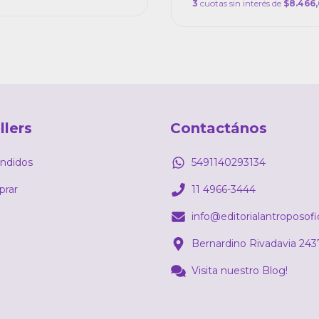
3
cuotas sin interés de
$8.466,
llers
Contactános
ndidos
5491140293134
rar
11 4966-3444
info@editorialantroposof
Bernardino Rivadavia 243
Visita nuestro Blog!