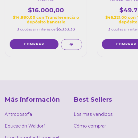
Alejandra Rodr
Mariano
$16.000,00
$49.7
$14.880,00
con
Transferencia o
$46.221,00
con
depósito bancario
depósito
3
cuotas sin interés de
$5.333,33
3
cuotas sin inte
Más información
Best Sellers
Antroposofía
Los mas vendidos
Educación Waldorf
Cómo comprar
Literatura infantil y juvenil