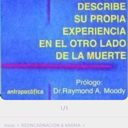
1
/
1
Inicio
>
REENCARNACIÓN & KARMA
>