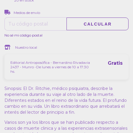
20
en stock
CAMBIAR CP
Entregas para el CP:
Medios de envío
CALCULAR
No sé mi código postal
Nuestro local
Editorial Antroposófica - Bernardino Rivadavia
Gratis
2437 - Munro -De lunes a viernes de 10 a 17:30
hs.
Sinopsis: El Dr. Ritchie, médico psiquiatra, describe la
experiencia durante su viaje al otro lado de la muerte.
Diferentes estados en el reino de la vida futura. El profundo
cambio en su vida. Un libro extraordinario que arrebatará el
interés del lector de principio a fin.
Varios son ya los libros que se han publicado respecto a
casos de muerte clinica y a las experiencias extrasensoriales