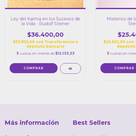
Ley del Karma en los Sucesos de
Misterios de l
la Vida - Rudolf Steiner
Ste
$36.400,00
$25.4
$33.852,00
con
Transferencia o
$23.622,00
con
depósito bancario
depósito
3
cuotas sin interés de
$12.133,33
3
cuotas sin inte
Más información
Best Sellers