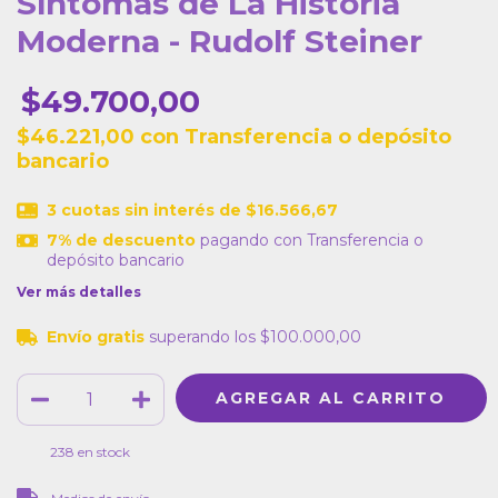
Síntomas de La Historia
Moderna - Rudolf Steiner
$49.700,00
$46.221,00
con
Transferencia o depósito
bancario
3
cuotas sin interés de
$16.566,67
7% de descuento
pagando con Transferencia o
depósito bancario
Ver más detalles
Envío gratis
superando los
$100.000,00
238
en stock
CAMBIAR CP
Entregas para el CP: