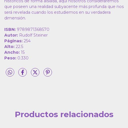
históricos de forma aislada, aquí nosotros consideraremos
que poseen una realidad subyacente más profunda que nos
será revelada cuando los estudiemos en su verdadera
dimensión.
ISBN:
9789871368570
Autor:
Rudolf Steiner
Páginas:
254
Alto:
22.5
Ancho:
15
Peso:
0.330
Productos relacionados