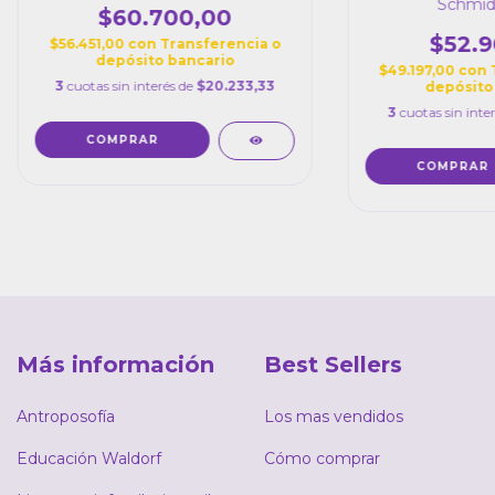
Schmid
$60.700,00
$52.9
$56.451,00
con
Transferencia o
depósito bancario
$49.197,00
con
3
cuotas sin interés de
$20.233,33
depósito
3
cuotas sin inte
Más información
Best Sellers
Antroposofía
Los mas vendidos
Educación Waldorf
Cómo comprar