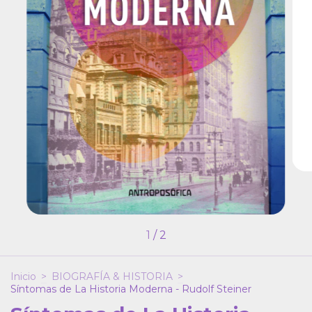
1
/
2
Inicio
>
BIOGRAFÍA & HISTORIA
>
Síntomas de La Historia Moderna - Rudolf Steiner