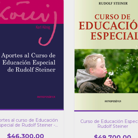
rtes al curso de Educación
Curso de Educación Especi
special de Rudolf Steiner -
Rudolf Steiner
Karl König
$46.300,00
$49.700,00