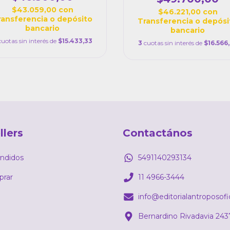
$43.059,00
con
$46.221,00
con
ransferencia o depósito
Transferencia o depósi
bancario
bancario
cuotas sin interés de
$15.433,33
3
cuotas sin interés de
$16.566
llers
Contactános
ndidos
5491140293134
rar
11 4966-3444
info@editorialantroposof
Bernardino Rivadavia 243