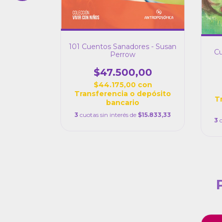
101 Cuentos Sanadores - Susan
Cu
a Voz y la
Perrow
hubarovsky
$47.500,00
,00
$44.175,00
con
con
Transferencia o depósito
T
depósito
bancario
3
cuotas sin interés de
$15.833,33
3
$16.566,67