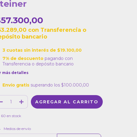
teiner
$57.300,00
53.289,00
con
Transferencia o
epósito bancario
3
cuotas sin interés de
$19.100,00
7% de descuento
pagando con
Transferencia o depósito bancario
r más detalles
Envío gratis
superando los
$100.000,00
60
en stock
CAMBIAR CP
regas para el CP:
Medios de envío