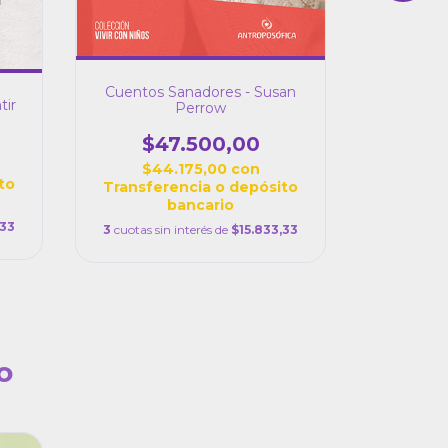
Cuentos Sanadores - Susan
tir
Fuerza Cu
Perrow
Palabra -
$47.500,00
$4
$44.175,00
con
to
$4
Transferencia o depósito
Transfe
bancario
,33
3
cuotas sin interés de
$15.833,33
3
cuotas si
o