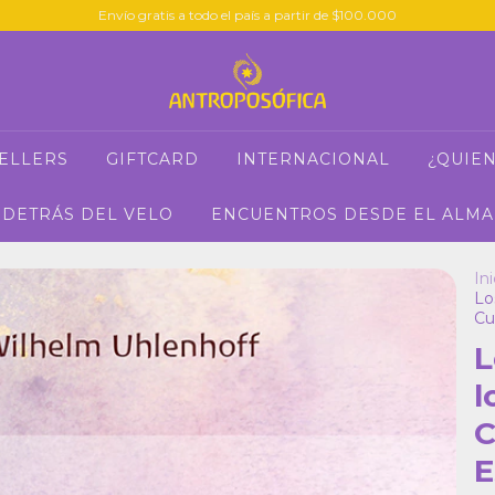
Envío gratis a todo el país a partir de $100.000
SELLERS
GIFTCARD
INTERNACIONAL
¿QUIE
DETRÁS DEL VELO
ENCUENTROS DESDE EL ALMA
Ini
Lo
Cu
L
l
C
E