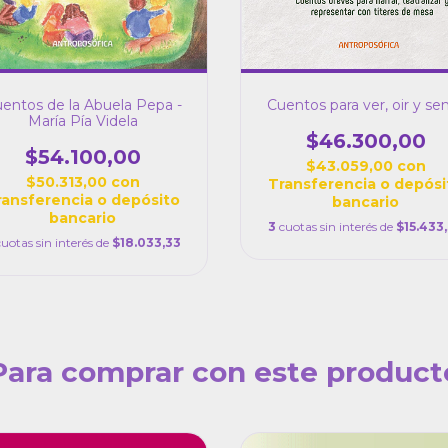
entos de la Abuela Pepa -
Cuentos para ver, oir y sen
María Pía Videla
$46.300,00
$54.100,00
$43.059,00
con
$50.313,00
con
Transferencia o depósi
ransferencia o depósito
bancario
bancario
3
cuotas sin interés de
$15.433
cuotas sin interés de
$18.033,33
Para comprar con este product