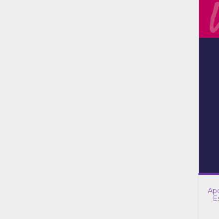
Apo
E